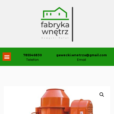
785546830
gawecki.wnetrza@gmail.com
Telefon
Email